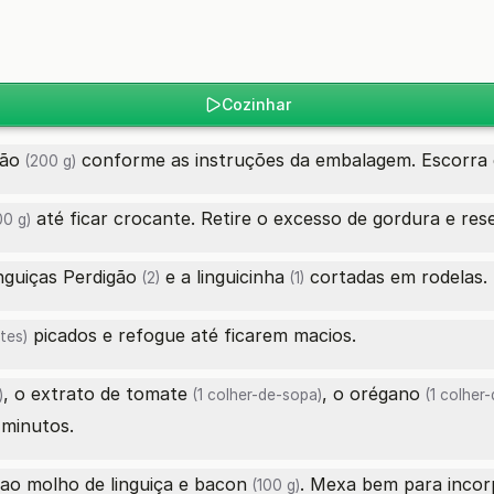
Cozinhar
ão
conforme as instruções da embalagem. Escorra 
(200 g)
até ficar crocante. Retire o excesso de gordura e re
00 g)
inguiças Perdigão
e a
linguicinha
cortadas em rodelas. F
(2)
(1)
picados e refogue até ficarem macios.
tes)
, o
extrato de tomate
, o
orégano
)
(1 colher-de-sopa)
(1 colher
 minutos.
ao molho de linguiça e
bacon
. Mexa bem para incor
(100 g)