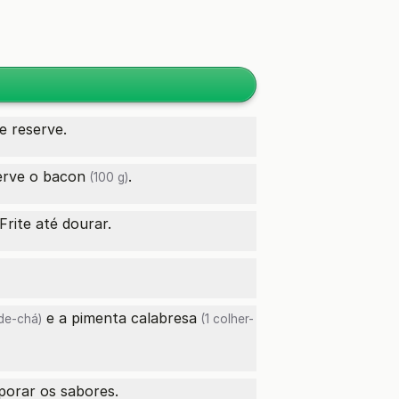
e reserve.
serve o
bacon
.
(100 g)
rite até dourar.
e a
pimenta calabresa
-de-chá)
(1 colher-
porar os sabores.