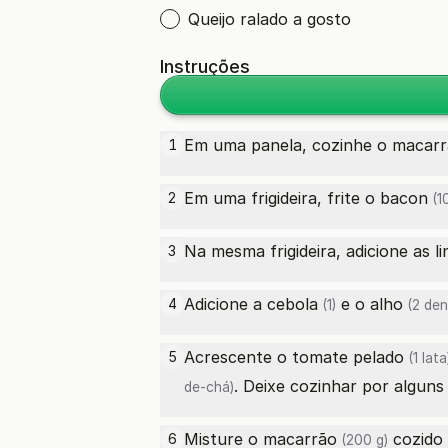
Queijo ralado a gosto
Instruções
Em uma panela, cozinhe o
macarr
1
Em uma frigideira, frite o
bacon
2
(1
Na mesma frigideira, adicione as
l
3
Adicione a
cebola
e o
alho
4
(1)
(2 den
Acrescente o
tomate pelado
5
(1 lata
. Deixe cozinhar por alguns
de-chá)
Misture o
macarrão
cozido 
6
(200 g)