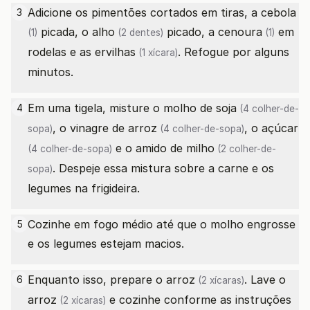
Adicione os pimentões cortados em tiras, a
cebola
3
picada, o
alho
picado, a
cenoura
em
(1)
(2 dentes)
(1)
rodelas e as
ervilhas
. Refogue por alguns
(1 xícara)
minutos.
Em uma tigela, misture o
molho de soja
4
(4 colher-de-
, o
vinagre de arroz
, o
açúcar
sopa)
(4 colher-de-sopa)
e o
amido de milho
(4 colher-de-sopa)
(2 colher-de-
. Despeje essa mistura sobre a carne e os
sopa)
legumes na frigideira.
Cozinhe em fogo médio até que o molho engrosse
5
e os legumes estejam macios.
Enquanto isso, prepare o
arroz
. Lave o
6
(2 xícaras)
arroz
e cozinhe conforme as instruções
(2 xícaras)