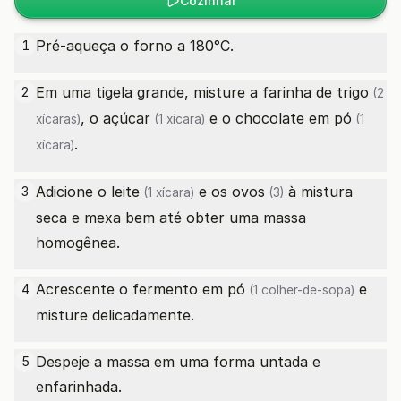
Cozinhar
Pré-aqueça o forno a 180°C.
1
Em uma tigela grande, misture a
farinha de trigo
2
(2
, o
açúcar
e o
chocolate em pó
xícaras)
(1 xícara)
(1
.
xícara)
Adicione o
leite
e os
ovos
à mistura
3
(1 xícara)
(3)
seca e mexa bem até obter uma massa
homogênea.
Acrescente o
fermento em pó
e
4
(1 colher-de-sopa)
misture delicadamente.
Despeje a massa em uma forma untada e
5
enfarinhada.