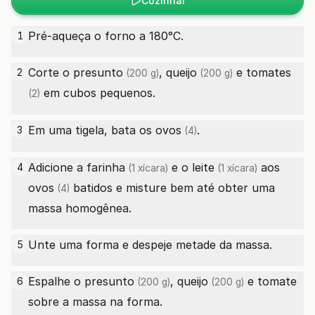
Cozinhar
Pré-aqueça o forno a 180°C.
1
Corte o
presunto
,
queijo
e
tomates
2
(200 g)
(200 g)
em cubos pequenos.
(2)
Em uma tigela, bata os
ovos
.
3
(4)
Adicione a
farinha
e o
leite
aos
4
(1 xícara)
(1 xícara)
ovos
batidos e misture bem até obter uma
(4)
massa homogênea.
Unte uma forma e despeje metade da massa.
5
Espalhe o
presunto
,
queijo
e tomate
6
(200 g)
(200 g)
sobre a massa na forma.