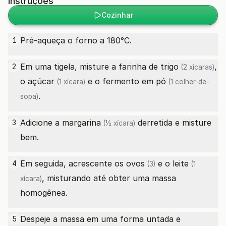
Instruções
Cozinhar
Pré-aqueça o forno a 180°C.
1
Em uma tigela, misture a
farinha de trigo
,
2
(2 xícaras)
o
açúcar
e o
fermento em pó
(1 xícara)
(1 colher-de-
.
sopa)
Adicione a
margarina
derretida e misture
3
(½ xícara)
bem.
Em seguida, acrescente os
ovos
e o
leite
4
(3)
(1
, misturando até obter uma massa
xícara)
homogênea.
Despeje a massa em uma forma untada e
5