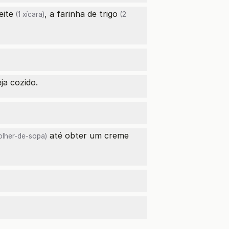
leite
, a
farinha de trigo
(1 xícara)
(2
ja cozido.
até obter um creme
olher-de-sopa)