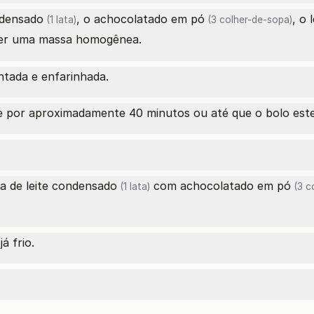
ndensado
, o
achocolatado em pó
, o
(1 lata)
(3 colher-de-sopa)
er uma massa homogênea.
tada e enfarinhada.
e por aproximadamente 40 minutos ou até que o bolo este
ta de
leite condensado
com
achocolatado em pó
(1 lata)
(3 c
á frio.