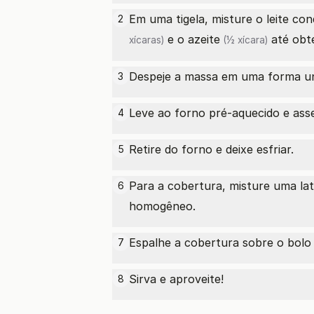
Em uma tigela, misture o
leite co
2
e o
azeite
até obt
xícaras)
(½ xícara)
Despeje a massa em uma forma un
3
Leve ao forno pré-aquecido e ass
4
Retire do forno e deixe esfriar.
5
Para a cobertura, misture uma la
6
homogêneo.
Espalhe a cobertura sobre o bolo j
7
Sirva e aproveite!
8