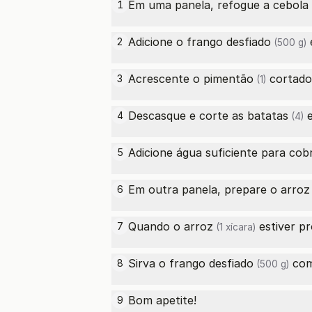
Em uma panela, refogue a
cebola
1
Adicione o
frango desfiado
e
2
(500 g)
Acrescente o
pimentão
cortado
3
(1)
Descasque e corte as
batatas
e
4
(4)
Adicione água suficiente para cobr
5
Em outra panela, prepare o
arroz
6
Quando o
arroz
estiver p
7
(1 xícara)
Sirva o
frango desfiado
com
8
(500 g)
Bom apetite!
9