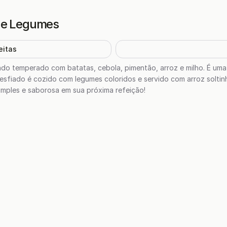
z e Legumes
eitas
ado temperado com batatas, cebola, pimentão, arroz e milho. É uma 
desfiado é cozido com legumes coloridos e servido com arroz solti
simples e saborosa em sua próxima refeição!