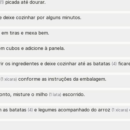
picada até dourar.
(1)
 deixe cozinhar por alguns minutos.
 em tiras e mexa bem.
m cubos e adicione à panela.
ir os ingredientes e deixe cozinhar até as
batatas
ficar
(4)
conforme as instruções da embalagem.
(1 xícara)
ronto, misture o
milho
escorrido.
(1 lata)
 as
batatas
e legumes acompanhado do
arroz
(4)
(1 xícara)