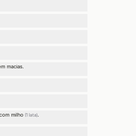
em macias.
com
milho
.
(1 lata)