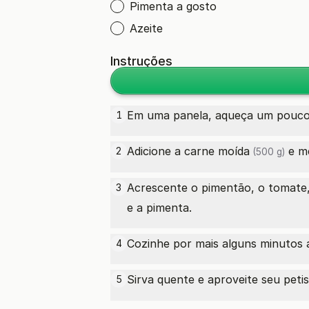
Pimenta a gosto
Azeite
Instruções
Em uma panela, aqueça um pouco d
1
Adicione a
carne moída
e me
2
(500 g)
Acrescente o pimentão, o tomate
3
e a pimenta.
Cozinhe por mais alguns minutos 
4
Sirva quente e aproveite seu peti
5