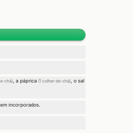
, a
páprica
, o sal
de-chá)
(1 colher-de-chá)
bem incorporados.