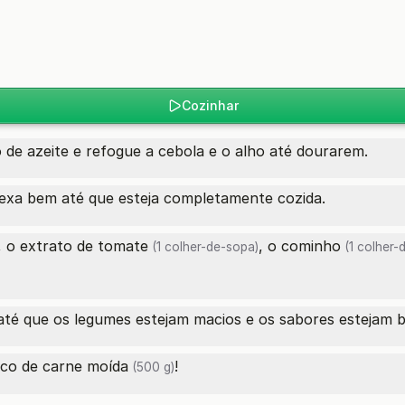
Cozinhar
e azeite e refogue a cebola e o alho até dourarem.
xa bem até que esteja completamente cozida.
, o
extrato de tomate
, o
cominho
(1 colher-de-sopa)
(1 colher-
até que os legumes estejam macios e os sabores estejam 
sco de
carne moída
!
(500 g)