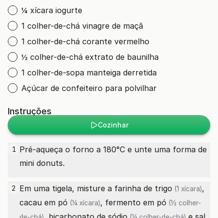
¼ xícara iogurte
1 colher-de-chá vinagre de maçã
1 colher-de-chá corante vermelho
½ colher-de-chá extrato de baunilha
1 colher-de-sopa manteiga derretida
Açúcar de confeiteiro para polvilhar
Instruções
Cozinhar
Pré-aqueça o forno a 180°C e unte uma forma de
1
mini donuts.
Em uma tigela, misture a
farinha de trigo
,
2
(1 xícara)
cacau em pó
,
fermento em pó
(¼ xícara)
(½ colher-
,
bicarbonato de sódio
e
sal
de-chá)
(¼ colher-de-chá)