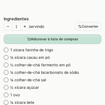
Ingredientes
servindo
Converter
Adicionar à lista de compras
1 xícara farinha de trigo
¼ xícara cacau em pó
½ colher-de-chá fermento em pó
¼ colher-de-chá bicarbonato de sódio
¼ colher-de-chá sal
½ xícara açúcar
1 ovo
¼ xícara leite