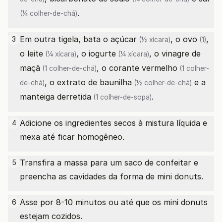
.
(¼ colher-de-chá)
Em outra tigela, bata o
açúcar
, o
ovo
,
3
(½ xícara)
(1)
o
leite
, o
iogurte
, o
vinagre de
(¼ xícara)
(¼ xícara)
maçã
, o
corante vermelho
(1 colher-de-chá)
(1 colher-
, o
extrato de baunilha
e a
de-chá)
(½ colher-de-chá)
manteiga derretida
.
(1 colher-de-sopa)
Adicione os ingredientes secos à mistura líquida e
4
mexa até ficar homogêneo.
Transfira a massa para um saco de confeitar e
5
preencha as cavidades da forma de mini donuts.
Asse por 8-10 minutos ou até que os mini donuts
6
estejam cozidos.