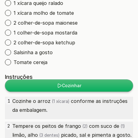
1 xícara queijo ralado
1 xícara molho de tomate
2 colher-de-sopa maionese
1 colher-de-sopa mostarda
2 colher-de-sopa ketchup
Salsinha a gosto
Tomate cereja
Instruções
Cozinhar
Cozinhe o
arroz
conforme as instruções
1
(1 xícara)
da embalagem.
Tempere os
peitos de frango
com
suco de
2
(2)
(1)
limão,
alho
picado, sal e pimenta a gosto.
(3 dentes)