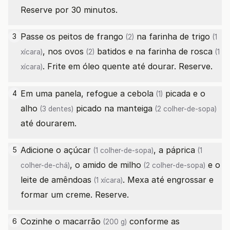
Reserve por 30 minutos.
Passe os
peitos de frango
na
farinha de trigo
3
(2)
(1
, nos
ovos
batidos e na
farinha de rosca
xícara)
(2)
(1
. Frite em óleo quente até dourar. Reserve.
xícara)
Em uma panela, refogue a
cebola
picada e o
4
(1)
alho
picado na
manteiga
(3 dentes)
(2 colher-de-sopa)
até dourarem.
Adicione o
açúcar
, a
páprica
5
(1 colher-de-sopa)
(1
, o
amido de milho
e o
colher-de-chá)
(2 colher-de-sopa)
leite de amêndoas
. Mexa até engrossar e
(1 xícara)
formar um creme. Reserve.
Cozinhe o
macarrão
conforme as
6
(200 g)