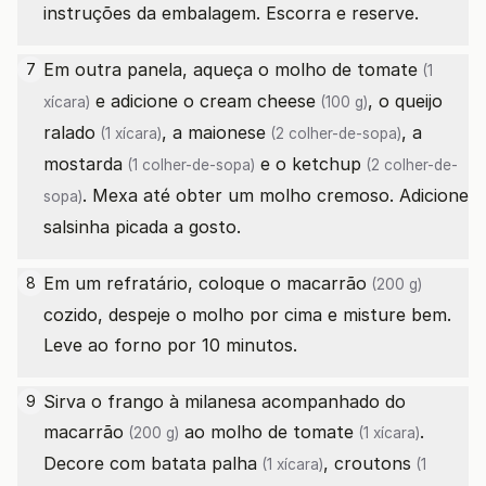
instruções da embalagem. Escorra e reserve.
Em outra panela, aqueça o
molho de tomate
7
(1
e adicione o
cream cheese
, o
queijo
xícara)
(100 g)
ralado
, a
maionese
, a
(1 xícara)
(2 colher-de-sopa)
mostarda
e o
ketchup
(1 colher-de-sopa)
(2 colher-de-
. Mexa até obter um molho cremoso. Adicione
sopa)
salsinha picada a gosto.
Em um refratário, coloque o
macarrão
8
(200 g)
cozido, despeje o molho por cima e misture bem.
Leve ao forno por 10 minutos.
Sirva o frango à milanesa acompanhado do
9
macarrão
ao
molho de tomate
.
(200 g)
(1 xícara)
Decore com
batata palha
,
croutons
(1 xícara)
(1