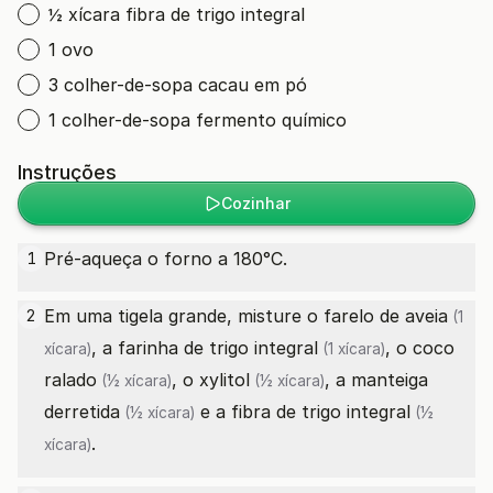
½ xícara fibra de trigo integral
1 ovo
3 colher-de-sopa cacau em pó
1 colher-de-sopa fermento químico
Instruções
Cozinhar
Pré-aqueça o forno a 180°C.
1
Em uma tigela grande, misture o
farelo de aveia
2
(1
, a
farinha de trigo integral
, o
coco
xícara)
(1 xícara)
ralado
, o
xylitol
, a
manteiga
(½ xícara)
(½ xícara)
derretida
e a
fibra de trigo integral
(½ xícara)
(½
.
xícara)