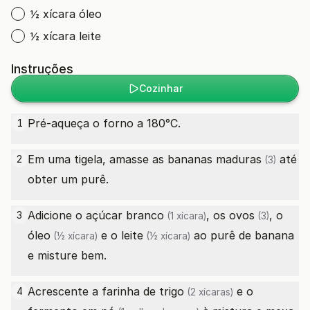
½ xícara óleo
½ xícara leite
Instruções
Cozinhar
Pré-aqueça o forno a 180°C.
1
Em uma tigela, amasse as
bananas maduras
até
2
(3)
obter um purê.
Adicione o
açúcar branco
, os
ovos
, o
3
(1 xícara)
(3)
óleo
e o
leite
ao purê de banana
(½ xícara)
(½ xícara)
e misture bem.
Acrescente a
farinha de trigo
e o
4
(2 xícaras)