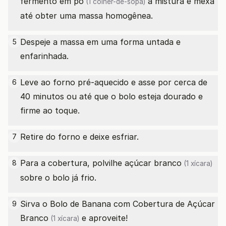
fermento em pó
à mistura e mexa
(1 colher-de-sopa)
até obter uma massa homogênea.
Despeje a massa em uma forma untada e
5
enfarinhada.
Leve ao forno pré-aquecido e asse por cerca de
6
40 minutos ou até que o bolo esteja dourado e
firme ao toque.
Retire do forno e deixe esfriar.
7
Para a cobertura, polvilhe
açúcar branco
8
(1 xícara)
sobre o bolo já frio.
Sirva o Bolo de Banana com Cobertura de
Açúcar
9
Branco
e aproveite!
(1 xícara)