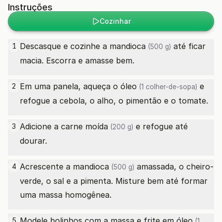
Instruções
Cozinhar
Descasque e cozinhe a
mandioca
até ficar
1
(500 g)
macia. Escorra e amasse bem.
Em uma panela, aqueça o
óleo
e
2
(1 colher-de-sopa)
refogue a cebola, o alho, o pimentão e o tomate.
Adicione a
carne moída
e refogue até
3
(200 g)
dourar.
Acrescente a
mandioca
amassada, o cheiro-
4
(500 g)
verde, o sal e a pimenta. Misture bem até formar
uma massa homogênea.
Modele bolinhos com a massa e frite em
óleo
5
(1