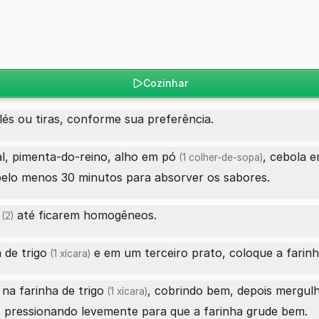
Cozinhar
lés ou tiras, conforme sua preferência.
al, pimenta-do-reino,
alho em pó
,
cebola 
(1 colher-de-sopa)
 pelo menos 30 minutos para absorver os sabores.
até ficarem homogêneos.
(2)
 de trigo
e em um terceiro prato, coloque a
farin
(1 xícara)
o na
farinha de trigo
, cobrindo bem, depois mergul
(1 xícara)
, pressionando levemente para que a farinha grude bem.