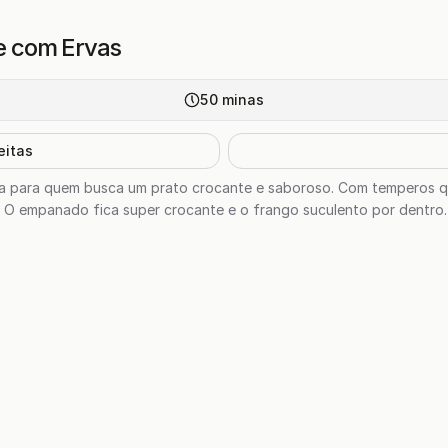
e com Ervas
50
minas
eitas
ta para quem busca um prato crocante e saboroso. Com temperos qu
l. O empanado fica super crocante e o frango suculento por dentro.