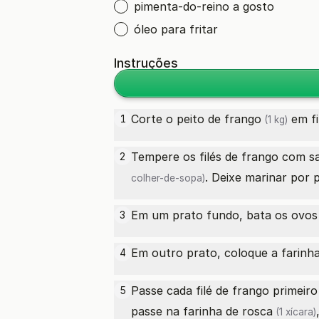
pimenta-do-reino a gosto
óleo para fritar
Instruções
Corte o
peito de frango
em fi
1
(1 kg)
Tempere os filés de frango com s
2
. Deixe marinar por
colher-de-sopa)
Em um prato fundo, bata os
ovos
3
Em outro prato, coloque a
farinha
4
Passe cada filé de frango primeir
5
passe na
farinha de rosca
(1 xícara)