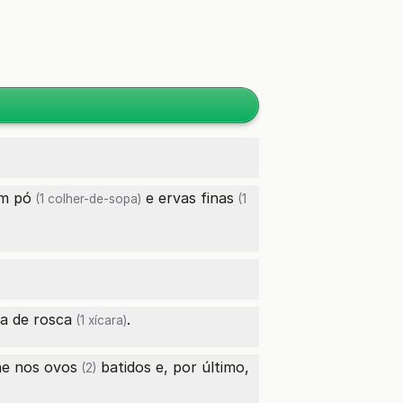
em pó
e
ervas finas
(1 colher-de-sopa)
(1
ha de rosca
.
(1 xícara)
he nos
ovos
batidos e, por último,
(2)