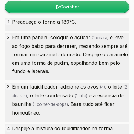
Cozinhar
Preaqueça o forno a 180°C.
1
Em uma panela, coloque o
açúcar
e leve
2
(1 xícara)
ao fogo baixo para derreter, mexendo sempre até
formar um caramelo dourado. Despeje o caramelo
em uma forma de pudim, espalhando bem pelo
fundo e laterais.
Em um liquidificador, adicione os
ovos
, o
leite
3
(4)
(2
, o
leite condensado
e a
essência de
xícaras)
(1 lata)
baunilha
. Bata tudo até ficar
(1 colher-de-sopa)
homogêneo.
Despeje a mistura do liquidificador na forma
4