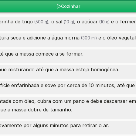
Cozinhar
arinha de trigo
, o
sal
, o
açúcar
e o
fermen
(500 g)
(10 g)
(10 g)
ura seca e adicione a
água morna
e o
óleo vegetal
(300 ml)
té que a massa comece a se formar.
tinue misturando até que a massa esteja homogênea.
cie enfarinhada e sove por cerca de 10 minutos, até que a 
ntada com óleo, cubra com um pano e deixe descansar e
que a massa dobre de tamanho.
vamente por alguns minutos para retirar o ar.