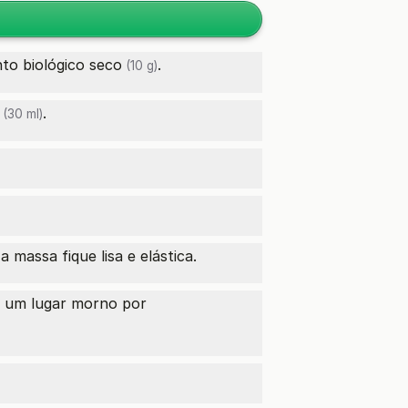
to biológico seco
.
(10 g)
.
(30 ml)
massa fique lisa e elástica.
m um lugar morno por