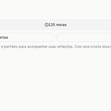
125
minas
eitas
er e perfeito para acompanhar suas refeições. Com uma crosta doura