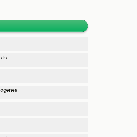
ofo.
mogênea.