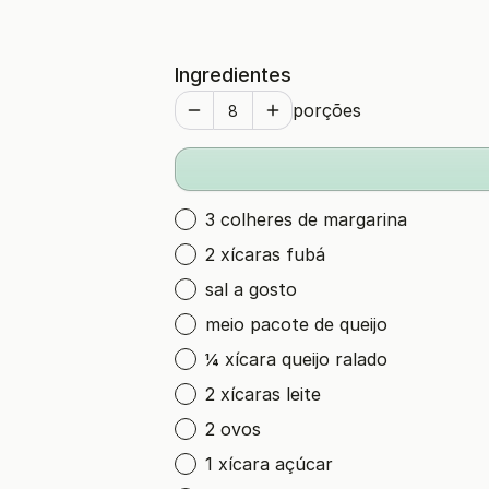
Ingredientes
porções
3 colheres de margarina
2 xícaras fubá
sal a gosto
meio pacote de queijo
¼ xícara queijo ralado
2 xícaras leite
2 ovos
1 xícara açúcar