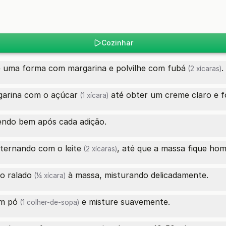
Cozinhar
e uma forma com margarina e polvilhe com
fubá
.
(2 xícaras)
rgarina com o
açúcar
até obter um creme claro e f
(1 xícara)
ndo bem após cada adição.
alternando com o
leite
, até que a massa fique ho
(2 xícaras)
jo ralado
à massa, misturando delicadamente.
(¼ xícara)
m pó
e misture suavemente.
(1 colher-de-sopa)