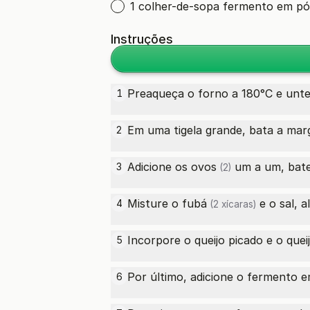
1 colher-de-sopa fermento em pó
Instruções
Preaqueça o forno a 180°C e unt
1
Em uma tigela grande, bata a ma
2
Adicione os
ovos
um a um, bate
3
(2)
Misture o
fubá
e o sal, 
4
(2 xícaras)
Incorpore o queijo picado e o
quei
5
Por último, adicione o
fermento e
6