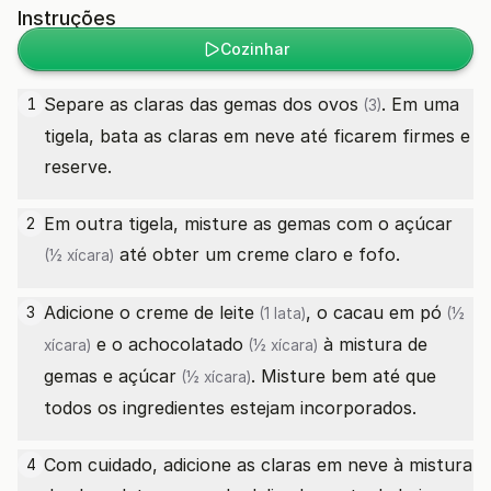
Instruções
Cozinhar
Separe as claras das gemas dos
ovos
. Em uma
1
(3)
tigela, bata as claras em neve até ficarem firmes e
reserve.
Em outra tigela, misture as gemas com o
açúcar
2
até obter um creme claro e fofo.
(½ xícara)
Adicione o
creme de leite
, o
cacau em pó
3
(1 lata)
(½
e o
achocolatado
à mistura de
xícara)
(½ xícara)
gemas e
açúcar
. Misture bem até que
(½ xícara)
todos os ingredientes estejam incorporados.
Com cuidado, adicione as claras em neve à mistura
4