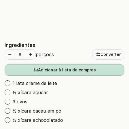
Ingredientes
porções
Converter
Adicionar à lista de compras
1 lata creme de leite
½ xícara açúcar
3 ovos
½ xícara cacau em pó
½ xícara achocolatado