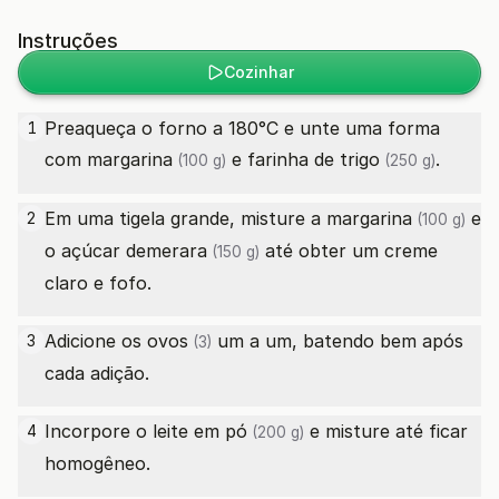
Instruções
Cozinhar
Preaqueça o forno a 180°C e unte uma forma
1
com
margarina
e
farinha de trigo
.
(100 g)
(250 g)
Em uma tigela grande, misture a
margarina
e
2
(100 g)
o
açúcar demerara
até obter um creme
(150 g)
claro e fofo.
Adicione os
ovos
um a um, batendo bem após
3
(3)
cada adição.
Incorpore o
leite em pó
e misture até ficar
4
(200 g)
homogêneo.