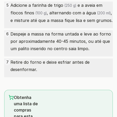
Adicione a
farinha de trigo
e a
aveia em
5
(250 g)
flocos finos
, alternando com a
água
,
(100 g)
(200 ml)
e misture até que a massa fique lisa e sem grumos.
Despeje a massa na forma untada e leve ao forno
6
por aproximadamente 40-45 minutos, ou até que
um palito inserido no centro saia limpo.
Retire do forno e deixe esfriar antes de
7
desenformar.
Obtenha
uma lista de
compras
para esta