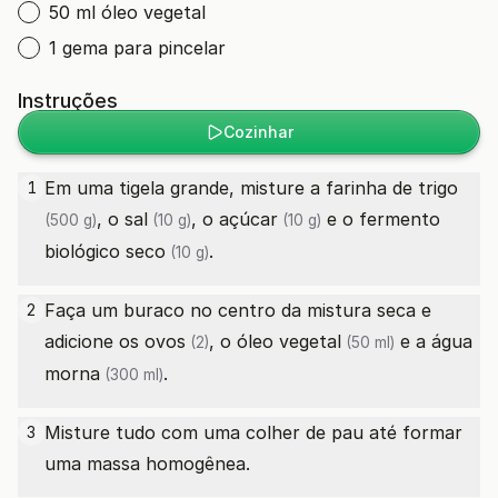
50 ml óleo vegetal
1 gema para pincelar
Instruções
Cozinhar
Em uma tigela grande, misture a
farinha de trigo
1
, o
sal
, o
açúcar
e o
fermento
(500 g)
(10 g)
(10 g)
biológico seco
.
(10 g)
Faça um buraco no centro da mistura seca e
2
adicione os
ovos
, o
óleo vegetal
e a
água
(2)
(50 ml)
morna
.
(300 ml)
Misture tudo com uma colher de pau até formar
3
uma massa homogênea.