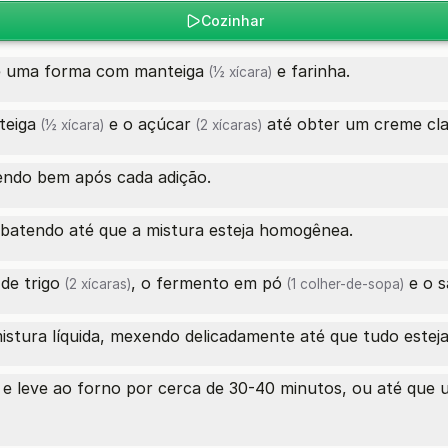
Cozinhar
te uma forma com
manteiga
e farinha.
(½ xícara)
teiga
e o
açúcar
até obter um creme cla
(½ xícara)
(2 xícaras)
ndo bem após cada adição.
batendo até que a mistura esteja homogênea.
 de trigo
, o
fermento em pó
e o
s
(2 xícaras)
(1 colher-de-sopa)
mistura líquida, mexendo delicadamente até que tudo estej
 leve ao forno por cerca de 30-40 minutos, ou até que um