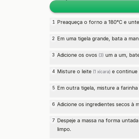
Preaqueça o forno a 180°C e un
1
Em uma tigela grande, bata a
man
2
Adicione os
ovos
um a um, bate
3
(3)
Misture o
leite
e continue 
4
(1 xícara)
Em outra tigela, misture a
farinha
5
Adicione os ingredientes secos à 
6
Despeje a massa na forma untada e
7
limpo.