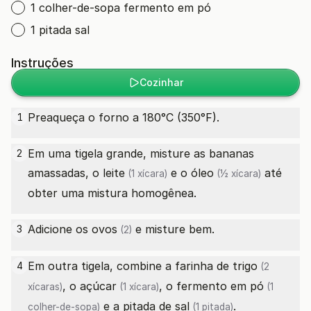
1 colher-de-sopa fermento em pó
1 pitada sal
Instruções
Cozinhar
Preaqueça o forno a 180°C (350°F).
1
Em uma tigela grande, misture as bananas
2
amassadas, o
leite
e o
óleo
até
(1 xícara)
(½ xícara)
obter uma mistura homogênea.
Adicione os
ovos
e misture bem.
3
(2)
Em outra tigela, combine a
farinha de trigo
4
(2
, o
açúcar
, o
fermento em pó
xícaras)
(1 xícara)
(1
e a pitada de
sal
.
colher-de-sopa)
(1 pitada)