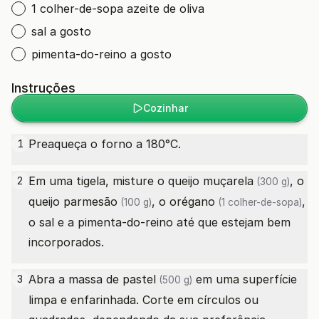
1 colher-de-sopa azeite de oliva
sal a gosto
pimenta-do-reino a gosto
Instruções
Cozinhar
Preaqueça o forno a 180°C.
1
Em uma tigela, misture o
queijo muçarela
, o
2
(300 g)
queijo parmesão
, o
orégano
,
(100 g)
(1 colher-de-sopa)
o sal e a pimenta-do-reino até que estejam bem
incorporados.
Abra a
massa de pastel
em uma superfície
3
(500 g)
limpa e enfarinhada. Corte em círculos ou