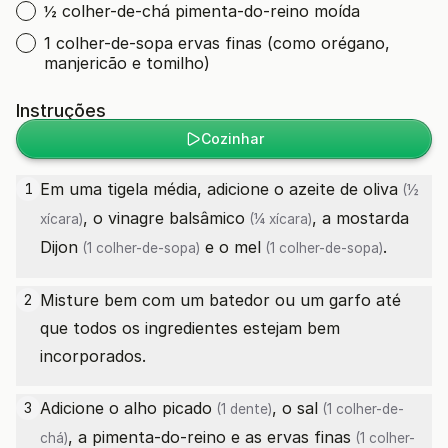
½ colher-de-chá pimenta-do-reino moída
1 colher-de-sopa ervas finas (como orégano,
manjericão e tomilho)
Instruções
Cozinhar
Em uma tigela média, adicione o
azeite de oliva
1
(½
, o
vinagre balsâmico
, a
mostarda
xícara)
(¼ xícara)
Dijon
e o
mel
.
(1 colher-de-sopa)
(1 colher-de-sopa)
Misture bem com um batedor ou um garfo até
2
que todos os ingredientes estejam bem
incorporados.
Adicione o
alho picado
, o
sal
3
(1 dente)
(1 colher-de-
, a pimenta-do-reino e as
ervas finas
chá)
(1 colher-