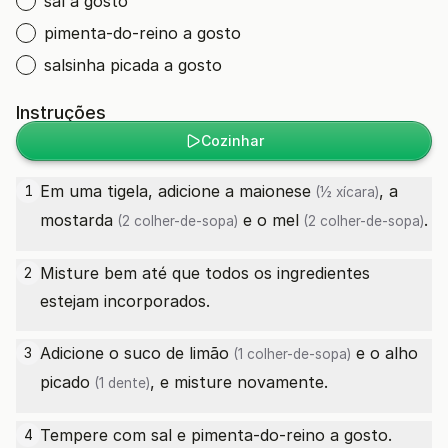
sal a gosto
pimenta-do-reino a gosto
salsinha picada a gosto
Instruções
Cozinhar
Em uma tigela, adicione a
maionese
, a
1
(½ xícara)
mostarda
e o
mel
.
(2 colher-de-sopa)
(2 colher-de-sopa)
Misture bem até que todos os ingredientes
2
estejam incorporados.
Adicione o
suco de limão
e o
alho
3
(1 colher-de-sopa)
picado
, e misture novamente.
(1 dente)
Tempere com sal e pimenta-do-reino a gosto.
4