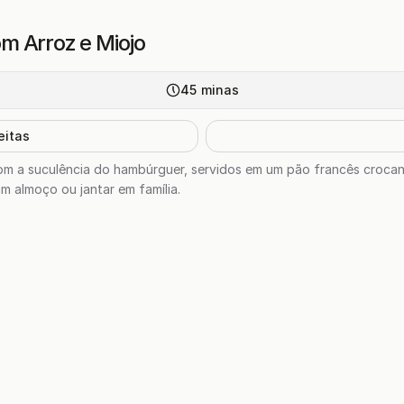
m Arroz e Miojo
45
minas
eitas
com a suculência do hambúrguer, servidos em um pão francês croca
um almoço ou jantar em família.