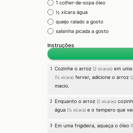
1 colher-de-sopa óleo
½ xícara água
queijo ralado a gosto
salsinha picada a gosto
Instruções
Cozinhe o
arroz
em uma 
1
(2 xícaras)
ferver, adicione o
arroz
(½ xícara)
(2
macio.
Enquanto o
arroz
cozinh
2
(2 xícaras)
água
e o tempero que ve
(½ xícara)
Em uma frigideira, aqueça o
óleo
3
(