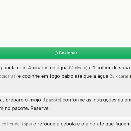
Cozinhar
panela com 4 xícaras de
água
e 1 colher de sopa
(½ xícara)
e cozinhe em fogo baixo até que a
água
e
 xícaras)
(½ xícara)
a, prepare o
miojo
conforme as instruções da emb
(1 pacote)
m no pacote. Reserve.
e refogue a cebola e o alho até que fiquem
1 colher-de-sopa)