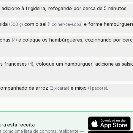
adicione à frigideira, refogando por cerca de 5 minutos.
oída
com o
sal
e forme hambúrguere
(500 g)
(1 colher-de-sopa)
ichas
e coloque os hambúrgueres, cozinhando por cerca
(4)
s franceses
, coloque um hambúrguer, adicione as
salsi
(4)
 acompanhado de
arroz
e
miojo
.
(2 xícaras)
(1 pacote)
ra esta receita
a como uma lista de compras inteligente —