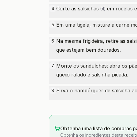
Corte as
salsichas
em rodelas e 
4
(4)
Em uma tigela, misture a
carne m
5
Na mesma frigideira, retire as
sals
6
que estejam bem dourados.
Monte os sanduíches: abra os
pãe
7
queijo ralado e salsinha picada.
Sirva o hambúrguer de salsicha
8
Obtenha uma lista de compras pa
Obtenha os ingredientes desta receit