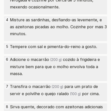
refogada e cozinhe por cerca de 5 minutos,
mexendo ocasionalmente.
Misture as sardinhas, desfiando-as levemente, e
4
as azeitonas picadas ao molho. Cozinhe por mais 3
minutos.
Tempere com sal e pimenta-do-reino a gosto.
5
Adicione o
macarrão
cozido à frigideira e
6
(200 g)
misture bem para que o molho envolva toda a
massa.
Transfira o
macarrão
para um prato de
7
(200 g)
servir e polvilhe o
queijo ralado
por cima.
(100 g)
Sirva quente, decorado com azeitonas adicionais
8