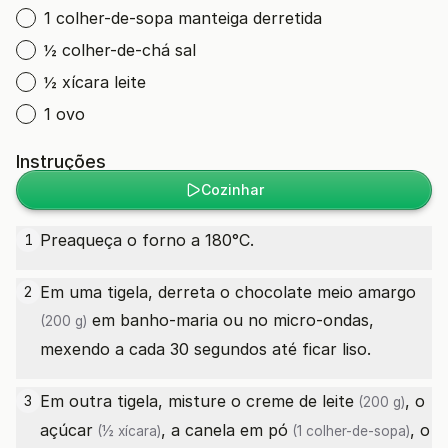
1 colher-de-sopa manteiga derretida
½ colher-de-chá sal
½ xícara leite
1 ovo
Instruções
Cozinhar
Preaqueça o forno a 180°C.
1
Em uma tigela, derreta o
chocolate meio amargo
2
em banho-maria ou no micro-ondas,
(200 g)
mexendo a cada 30 segundos até ficar liso.
Em outra tigela, misture o
creme de leite
, o
3
(200 g)
açúcar
, a
canela em pó
, o
(½ xícara)
(1 colher-de-sopa)