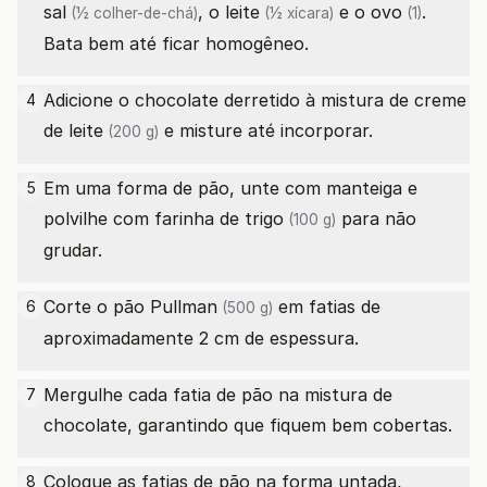
sal
, o
leite
e o
ovo
.
(½ colher-de-chá)
(½ xícara)
(1)
Bata bem até ficar homogêneo.
Adicione o chocolate derretido à mistura de
creme
4
de leite
e misture até incorporar.
(200 g)
Em uma forma de pão, unte com manteiga e
5
polvilhe com
farinha de trigo
para não
(100 g)
grudar.
Corte o
pão Pullman
em fatias de
6
(500 g)
aproximadamente 2 cm de espessura.
Mergulhe cada fatia de pão na mistura de
7
chocolate, garantindo que fiquem bem cobertas.
Coloque as fatias de pão na forma untada,
8