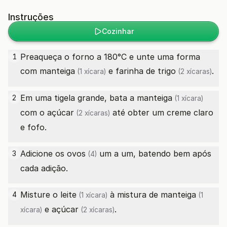
Instruções
Cozinhar
Preaqueça o forno a 180°C e unte uma forma
1
com
manteiga
e
farinha de trigo
.
(1 xícara)
(2 xícaras)
Em uma tigela grande, bata a
manteiga
2
(1 xícara)
com o
açúcar
até obter um creme claro
(2 xícaras)
e fofo.
Adicione os
ovos
um a um, batendo bem após
3
(4)
cada adição.
Misture o
leite
à mistura de
manteiga
4
(1 xícara)
(1
e
açúcar
.
xícara)
(2 xícaras)