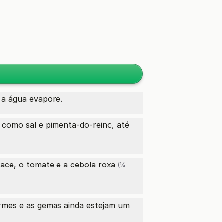
 a água evapore.
 como sal e pimenta-do-reino, até
lface, o tomate e a
cebola roxa
(¼
irmes e as gemas ainda estejam um