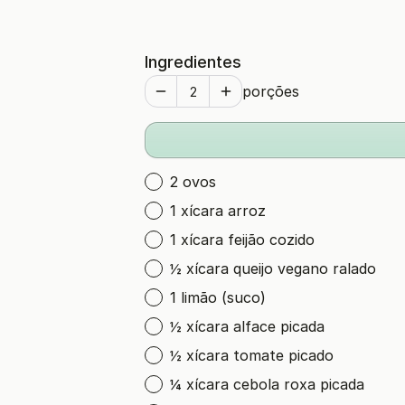
Ingredientes
porções
2 ovos
1 xícara arroz
1 xícara feijão cozido
½ xícara queijo vegano ralado
1 limão (suco)
½ xícara alface picada
½ xícara tomate picado
¼ xícara cebola roxa picada