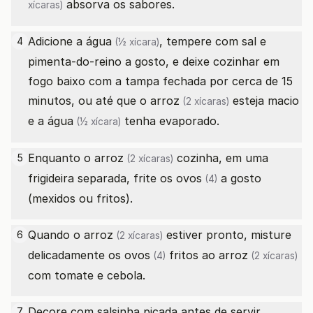
absorva os sabores.
xícaras)
Adicione a
água
, tempere com sal e
4
(½ xícara)
pimenta-do-reino a gosto, e deixe cozinhar em
fogo baixo com a tampa fechada por cerca de 15
minutos, ou até que o
arroz
esteja macio
(2 xícaras)
e a
água
tenha evaporado.
(½ xícara)
Enquanto o
arroz
cozinha, em uma
5
(2 xícaras)
frigideira separada, frite os
ovos
a gosto
(4)
(mexidos ou fritos).
Quando o
arroz
estiver pronto, misture
6
(2 xícaras)
delicadamente os
ovos
fritos ao
arroz
(4)
(2 xícaras)
com tomate e cebola.
Decore com salsinha picada antes de servir.
7