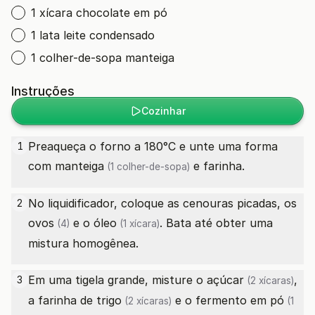
1 xícara chocolate em pó
1 lata leite condensado
1 colher-de-sopa manteiga
Instruções
Cozinhar
Preaqueça o forno a 180°C e unte uma forma
1
com
manteiga
e farinha.
(1 colher-de-sopa)
No liquidificador, coloque as cenouras picadas, os
2
ovos
e o
óleo
. Bata até obter uma
(4)
(1 xícara)
mistura homogênea.
Em uma tigela grande, misture o
açúcar
,
3
(2 xícaras)
a
farinha de trigo
e o
fermento em pó
(2 xícaras)
(1