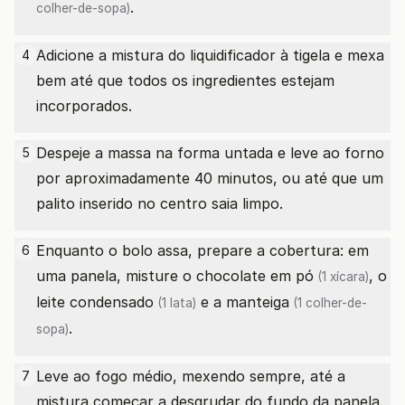
.
colher-de-sopa)
Adicione a mistura do liquidificador à tigela e mexa
4
bem até que todos os ingredientes estejam
incorporados.
Despeje a massa na forma untada e leve ao forno
5
por aproximadamente 40 minutos, ou até que um
palito inserido no centro saia limpo.
Enquanto o bolo assa, prepare a cobertura: em
6
uma panela, misture o
chocolate em pó
, o
(1 xícara)
leite condensado
e a
manteiga
(1 lata)
(1 colher-de-
.
sopa)
Leve ao fogo médio, mexendo sempre, até a
7
mistura começar a desgrudar do fundo da panela.