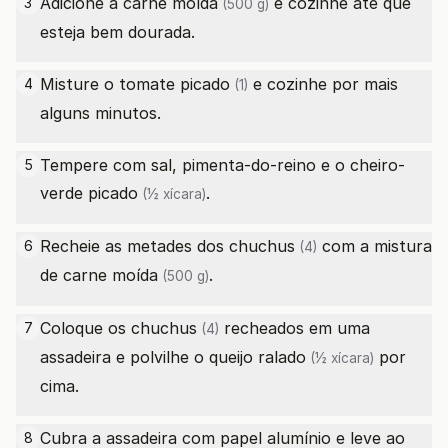
Adicione a
carne moída
e cozinhe até que
3
(500 g)
esteja bem dourada.
Misture o
tomate picado
e cozinhe por mais
4
(1)
alguns minutos.
Tempere com sal, pimenta-do-reino e o
cheiro-
5
verde picado
.
(½ xícara)
Recheie as metades dos
chuchus
com a mistura
6
(4)
de
carne moída
.
(500 g)
Coloque os
chuchus
recheados em uma
7
(4)
assadeira e polvilhe o
queijo ralado
por
(½ xícara)
cima.
Cubra a assadeira com papel alumínio e leve ao
8