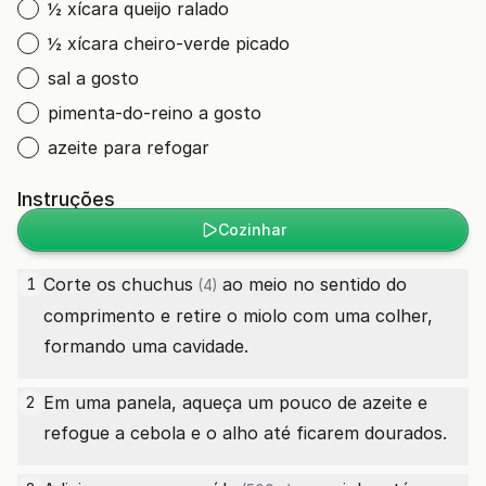
½ xícara queijo ralado
½ xícara cheiro-verde picado
sal a gosto
pimenta-do-reino a gosto
azeite para refogar
Instruções
Cozinhar
Corte os
chuchus
ao meio no sentido do
1
(4)
comprimento e retire o miolo com uma colher,
formando uma cavidade.
Em uma panela, aqueça um pouco de azeite e
2
refogue a cebola e o alho até ficarem dourados.