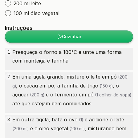
200 ml leite
100 ml óleo vegetal
Instruções
Cozinhar
Preaqueça o forno a 180°C e unte uma forma
1
com manteiga e farinha.
Em uma tigela grande, misture o
leite em pó
2
(200
, o cacau em pó, a
farinha de trigo
, o
g)
(150 g)
açúcar
e o
fermento em pó
(200 g)
(1 colher-de-sopa)
até que estejam bem combinados.
Em outra tigela, bata o
ovo
e adicione o
leite
3
(1)
e o
óleo vegetal
, misturando bem.
(200 ml)
(100 ml)