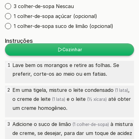
3 colher-de-sopa Nescau
1 colher-de-sopa açúcar (opcional)
1 colher-de-sopa suco de limão (opcional)
Instruções
Cozinhar
Lave bem os morangos e retire as folhas. Se
1
preferir, corte-os ao meio ou em fatias.
Em uma tigela, misture o
leite condensado
,
2
(1 lata)
o
creme de leite
e o
leite
até obter
(1 lata)
(½ xícara)
um creme homogêneo.
Adicione o
suco de limão
à mistura
3
(1 colher-de-sopa)
de creme, se desejar, para dar um toque de acidez