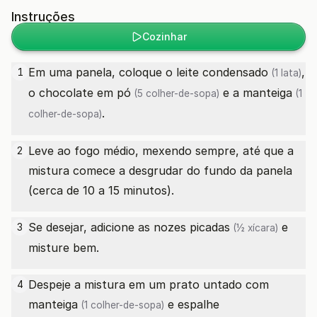
Instruções
Cozinhar
Em uma panela, coloque o
leite condensado
,
1
(1 lata)
o
chocolate em pó
e a
manteiga
(5 colher-de-sopa)
(1
.
colher-de-sopa)
Leve ao fogo médio, mexendo sempre, até que a
2
mistura comece a desgrudar do fundo da panela
(cerca de 10 a 15 minutos).
Se desejar, adicione as
nozes picadas
e
3
(½ xícara)
misture bem.
Despeje a mistura em um prato untado com
4
manteiga
e espalhe
(1 colher-de-sopa)