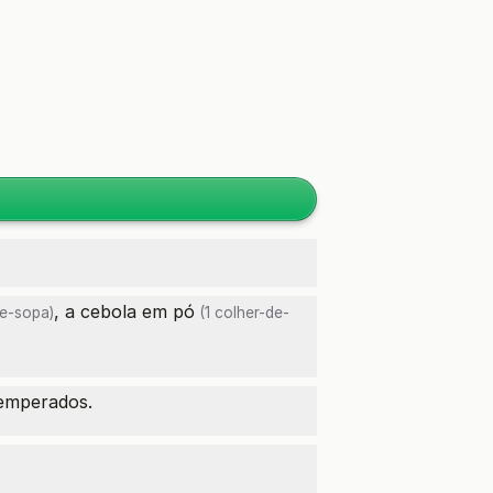
, a
cebola em pó
de-sopa)
(1 colher-de-
temperados.