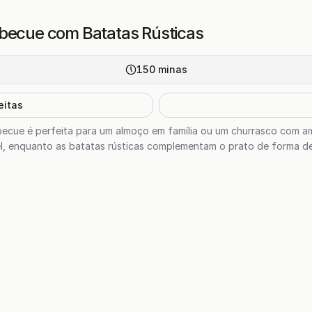
rbecue com Batatas Rústicas
150
minas
eitas
rbecue é perfeita para um almoço em família ou um churrasco com 
el, enquanto as batatas rústicas complementam o prato de forma del