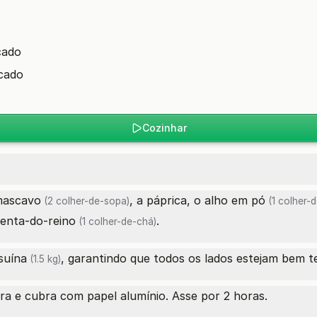
cado
icado
Cozinhar
mascavo
, a páprica, o
alho em pó
(2 colher-de-sopa)
(1 colher-
enta-do-reino
.
(1 colher-de-chá)
suína
, garantindo que todos os lados estejam bem 
(1.5 kg)
ra e cubra com papel alumínio. Asse por 2 horas.