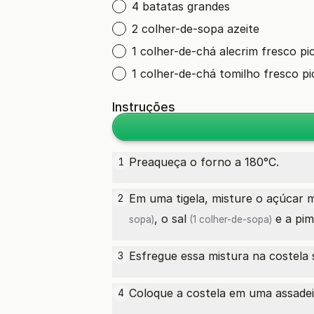
4 batatas grandes
2 colher-de-sopa azeite
1 colher-de-chá alecrim fresco pi
1 colher-de-chá tomilho fresco p
Instruções
Preaqueça o forno a 180°C.
1
Em uma tigela, misture o
açúcar 
2
, o
sal
e a
pim
sopa)
(1 colher-de-sopa)
Esfregue essa mistura na
costela 
3
Coloque a costela em uma assadei
4