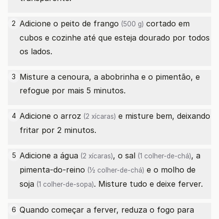
Adicione o
peito de frango
cortado em
2
(500 g)
cubos e cozinhe até que esteja dourado por todos
os lados.
Misture a cenoura, a abobrinha e o pimentão, e
3
refogue por mais 5 minutos.
Adicione o
arroz
e misture bem, deixando
4
(2 xícaras)
fritar por 2 minutos.
Adicione a
água
, o
sal
, a
5
(2 xícaras)
(1 colher-de-chá)
pimenta-do-reino
e o
molho de
(½ colher-de-chá)
soja
. Misture tudo e deixe ferver.
(1 colher-de-sopa)
Quando começar a ferver, reduza o fogo para
6