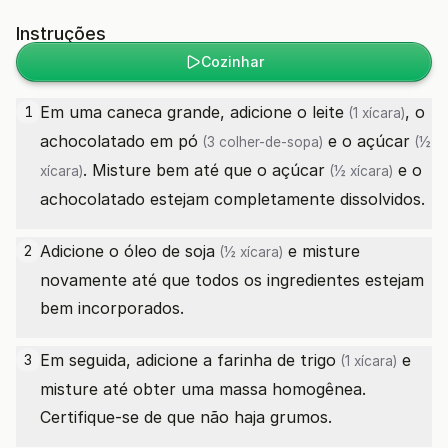
Instruções
Cozinhar
Em uma caneca grande, adicione o
leite
, o
1
(1 xícara)
achocolatado em pó
e o
açúcar
(3 colher-de-sopa)
(½
. Misture bem até que o
açúcar
e o
xícara)
(½ xícara)
achocolatado estejam completamente dissolvidos.
Adicione o
óleo de soja
e misture
2
(½ xícara)
novamente até que todos os ingredientes estejam
bem incorporados.
Em seguida, adicione a
farinha de trigo
e
3
(1 xícara)
misture até obter uma massa homogênea.
Certifique-se de que não haja grumos.