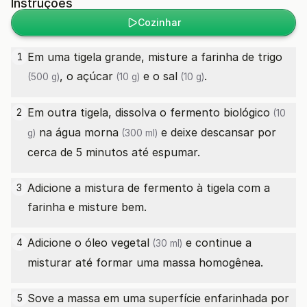
Instruções
Cozinhar
Em uma tigela grande, misture a
farinha de trigo
1
, o
açúcar
e o
sal
.
(500 g)
(10 g)
(10 g)
Em outra tigela, dissolva o
fermento biológico
2
(10
na
água morna
e deixe descansar por
g)
(300 ml)
cerca de 5 minutos até espumar.
Adicione a mistura de fermento à tigela com a
3
farinha e misture bem.
Adicione o
óleo vegetal
e continue a
4
(30 ml)
misturar até formar uma massa homogênea.
Sove a massa em uma superfície enfarinhada por
5