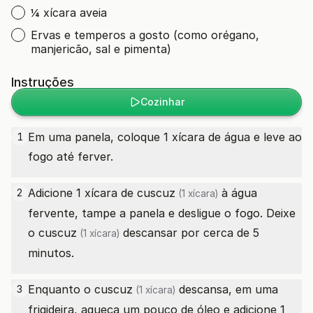
¼ xícara aveia
Ervas e temperos a gosto (como orégano,
manjericão, sal e pimenta)
Instruções
Cozinhar
Em uma panela, coloque 1 xícara de água e leve ao
1
fogo até ferver.
Adicione 1 xícara de
cuscuz
à água
2
(1 xícara)
fervente, tampe a panela e desligue o fogo. Deixe
o
cuscuz
descansar por cerca de 5
(1 xícara)
minutos.
Enquanto o
cuscuz
descansa, em uma
3
(1 xícara)
frigideira, aqueça um pouco de óleo e adicione 1