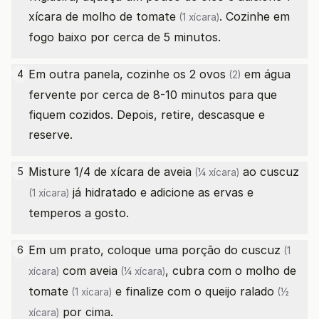
xícara de
molho de tomate
. Cozinhe em
(1 xícara)
fogo baixo por cerca de 5 minutos.
Em outra panela, cozinhe os 2
ovos
em água
4
(2)
fervente por cerca de 8-10 minutos para que
fiquem cozidos. Depois, retire, descasque e
reserve.
Misture 1/4 de xícara de
aveia
ao
cuscuz
5
(¼ xícara)
já hidratado e adicione as ervas e
(1 xícara)
temperos a gosto.
Em um prato, coloque uma porção do
cuscuz
6
(1
com
aveia
, cubra com o
molho de
xícara)
(¼ xícara)
tomate
e finalize com o
queijo ralado
(1 xícara)
(½
por cima.
xícara)