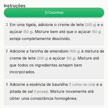
Instruções
Cozinhar
Em uma tigela, adicione o
creme de leite
e o
1
(200 g)
açúcar
. Misture bem até que o
açúcar
(50 g)
(50 g)
esteja completamente dissolvido.
Adicione a
farinha de amendoim
à mistura de
2
(100 g)
creme de leite
e
açúcar
. Misture até
(200 g)
(50 g)
que todos os ingredientes estejam bem
incorporados.
Adicione a
essência de baunilha
e a
3
(1 colher-de-chá)
pitada de
sal
. Misture novamente até
(1 pitada)
obter uma consistência homogênea.