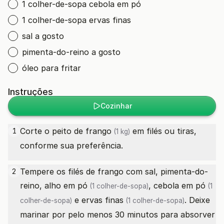
1 colher-de-sopa cebola em pó
1 colher-de-sopa ervas finas
sal a gosto
pimenta-do-reino a gosto
óleo para fritar
Instruções
Cozinhar
Corte o
peito de frango
em filés ou tiras,
1
(1 kg)
conforme sua preferência.
Tempere os filés de frango com sal, pimenta-do-
2
reino,
alho em pó
,
cebola em pó
(1 colher-de-sopa)
(1
e
ervas finas
. Deixe
colher-de-sopa)
(1 colher-de-sopa)
marinar por pelo menos 30 minutos para absorver