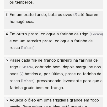
os temperos.
Em um prato fundo, bata os
ovos
até ficarem
3
(2)
homogêneos.
Em outro prato, coloque a
farinha de trigo
4
(1 xícara)
e em um terceiro prato, coloque a
farinha de
rosca
.
(1 xícara)
Passe cada filé de frango primeiro na
farinha de
5
trigo
, cobrindo bem, depois mergulhe nos
(1 xícara)
ovos
batidos e, por último, passe na
farinha de
(2)
rosca
, pressionando levemente para que a
(1 xícara)
farinha grude bem no frango.
Aqueça o óleo em uma frigideira grande em fogo
6
médio. Para saber se o óleo está quente o