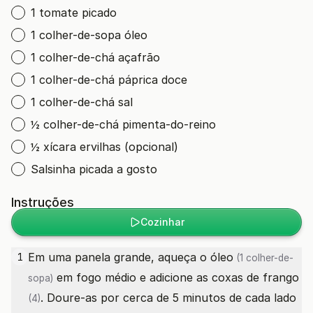
1 tomate picado
1 colher-de-sopa óleo
1 colher-de-chá açafrão
1 colher-de-chá páprica doce
1 colher-de-chá sal
½ colher-de-chá pimenta-do-reino
½ xícara ervilhas (opcional)
Salsinha picada a gosto
Instruções
Cozinhar
Em uma panela grande, aqueça o
óleo
1
(1 colher-de-
em fogo médio e adicione as
coxas de frango
sopa)
. Doure-as por cerca de 5 minutos de cada lado
(4)