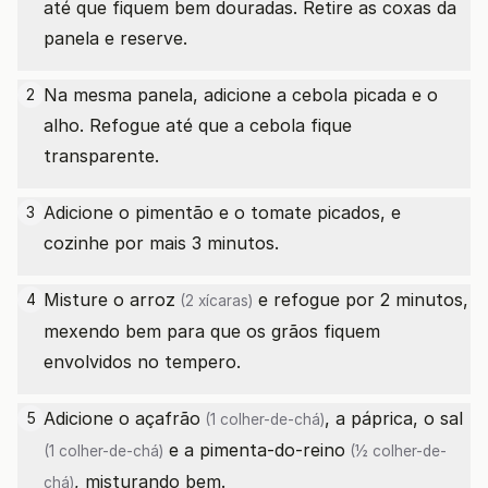
até que fiquem bem douradas. Retire as coxas da
panela e reserve.
Na mesma panela, adicione a cebola picada e o
2
alho. Refogue até que a cebola fique
transparente.
Adicione o pimentão e o tomate picados, e
3
cozinhe por mais 3 minutos.
Misture o
arroz
e refogue por 2 minutos,
4
(2 xícaras)
mexendo bem para que os grãos fiquem
envolvidos no tempero.
Adicione o
açafrão
, a páprica, o
sal
5
(1 colher-de-chá)
e a
pimenta-do-reino
(1 colher-de-chá)
(½ colher-de-
, misturando bem.
chá)