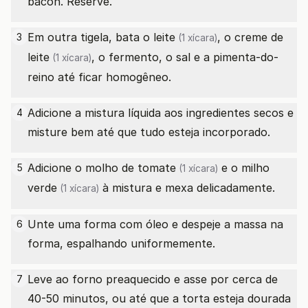
bacon. Reserve.
Em outra tigela, bata o
leite
, o
creme de
3
(1 xícara)
leite
, o fermento, o sal e a pimenta-do-
(1 xícara)
reino até ficar homogêneo.
Adicione a mistura líquida aos ingredientes secos e
4
misture bem até que tudo esteja incorporado.
Adicione o
molho de tomate
e o
milho
5
(1 xícara)
verde
à mistura e mexa delicadamente.
(1 xícara)
Unte uma forma com óleo e despeje a massa na
6
forma, espalhando uniformemente.
Leve ao forno preaquecido e asse por cerca de
7
40-50 minutos, ou até que a torta esteja dourada