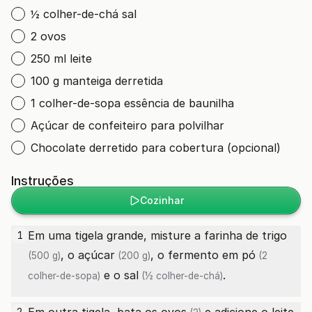
½ colher-de-chá sal
2 ovos
250 ml leite
100 g manteiga derretida
1 colher-de-sopa essência de baunilha
Açúcar de confeiteiro para polvilhar
Chocolate derretido para cobertura (opcional)
Instruções
Cozinhar
Em uma tigela grande, misture a
farinha de trigo
1
, o
açúcar
, o
fermento em pó
(500 g)
(200 g)
(2
e o
sal
.
colher-de-sopa)
(½ colher-de-chá)
2