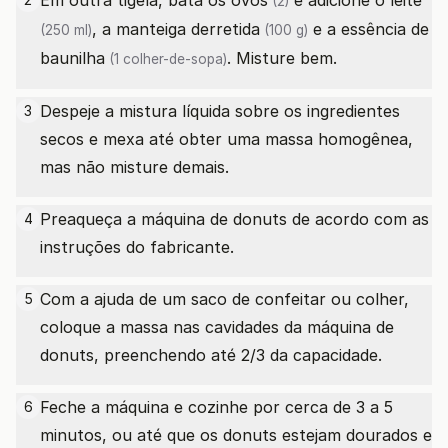
Em outra tigela, bata os
ovos
e adicione o
leite
(2)
, a
manteiga derretida
e a
essência de
(250 ml)
(100 g)
baunilha
. Misture bem.
(1 colher-de-sopa)
Despeje a mistura líquida sobre os ingredientes
3
secos e mexa até obter uma massa homogênea,
mas não misture demais.
Preaqueça a máquina de donuts de acordo com as
4
instruções do fabricante.
Com a ajuda de um saco de confeitar ou colher,
5
coloque a massa nas cavidades da máquina de
donuts, preenchendo até 2/3 da capacidade.
Feche a máquina e cozinhe por cerca de 3 a 5
6
minutos, ou até que os donuts estejam dourados e