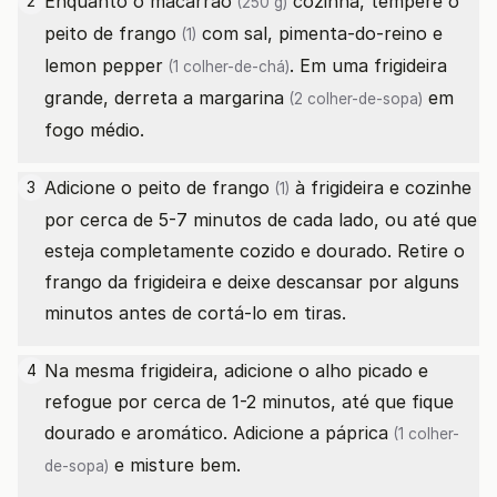
Enquanto o
macarrão
cozinha, tempere o
2
(250 g)
peito de frango
com sal, pimenta-do-reino e
(1)
lemon pepper
. Em uma frigideira
(1 colher-de-chá)
grande, derreta a
margarina
em
(2 colher-de-sopa)
fogo médio.
Adicione o
peito de frango
à frigideira e cozinhe
3
(1)
por cerca de 5-7 minutos de cada lado, ou até que
esteja completamente cozido e dourado. Retire o
frango da frigideira e deixe descansar por alguns
minutos antes de cortá-lo em tiras.
Na mesma frigideira, adicione o alho picado e
4
refogue por cerca de 1-2 minutos, até que fique
dourado e aromático. Adicione a
páprica
(1 colher-
e misture bem.
de-sopa)