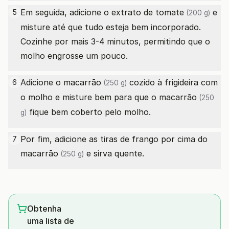
Em seguida, adicione o
extrato de tomate
e
5
(200 g)
misture até que tudo esteja bem incorporado.
Cozinhe por mais 3-4 minutos, permitindo que o
molho engrosse um pouco.
Adicione o
macarrão
cozido à frigideira com
6
(250 g)
o molho e misture bem para que o
macarrão
(250
fique bem coberto pelo molho.
g)
Por fim, adicione as tiras de frango por cima do
7
macarrão
e sirva quente.
(250 g)
Obtenha
uma lista de