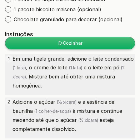
1 pacote biscoito maisena (opcional)
Chocolate granulado para decorar (opcional)
Instruções
Cozinhar
Em uma tigela grande, adicione o
leite condensado
1
, o
creme de leite
e o
leite em pó
(1 lata)
(1 lata)
(1
. Misture bem até obter uma mistura
xícara)
homogênea.
Adicione o
açúcar
e a
essência de
2
(½ xícara)
baunilha
à mistura e continue
(1 colher-de-sopa)
mexendo até que o
açúcar
esteja
(½ xícara)
completamente dissolvido.