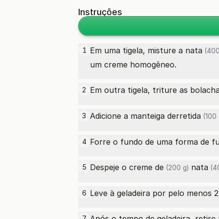
Instruções
Em uma tigela, misture a
nata
1
(400
um creme homogêneo.
Em outra tigela, triture as
bolacha
2
Adicione a
manteiga derretida
3
(100 
Forre o fundo de uma forma de f
4
Despeje o
creme de
nata
5
(200 g)
(4
Leve à geladeira por pelo menos 2
6
Após o tempo de geladeira, retire
7