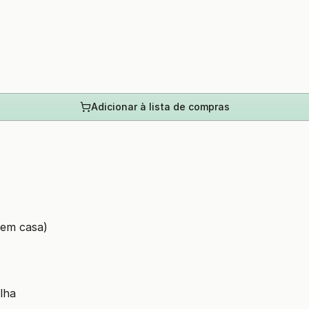
Adicionar à lista de compras
 em casa)
lha