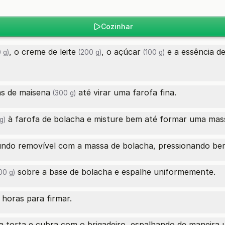
Cozinhar
, o
creme de leite
, o
açúcar
e a
essência de
 g)
(200 g)
(100 g)
s de maisena
até virar uma farofa fina.
(300 g)
à farofa de bolacha e misture bem até formar uma mas
g)
undo removível com a massa de bolacha, pressionando be
sobre a base de bolacha e espalhe uniformemente.
00 g)
 horas para firmar.
 a torta e cubra com o brigadeiro, espalhando de maneira 