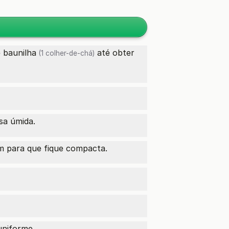
 baunilha
até obter
(1 colher-de-chá)
sa úmida.
m para que fique compacta.
uniforme.