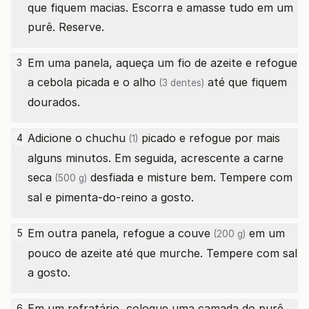
que fiquem macias. Escorra e amasse tudo em um
purê. Reserve.
Em uma panela, aqueça um fio de azeite e refogue
3
a cebola picada e o
alho
até que fiquem
(3 dentes)
dourados.
Adicione o
chuchu
picado e refogue por mais
4
(1)
alguns minutos. Em seguida, acrescente a
carne
seca
desfiada e misture bem. Tempere com
(500 g)
sal e pimenta-do-reino a gosto.
Em outra panela, refogue a
couve
em um
5
(200 g)
pouco de azeite até que murche. Tempere com sal
a gosto.
Em um refratário, coloque uma camada do purê
6